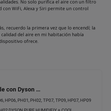
lidades. No solo purifica el aire con un filtro
 con WiFi, Alexa y Siri permite un control
, recuerdo la primera vez que lo encendí; la
 calidad del aire en mi habitación había
ispositivo ofrece.
ble con Dyson …
P06, HP06, PH01, PH02, TP07, TP09, HP07, HP09
,PH02 DYSON PURE HUMIDIFIY + COOL