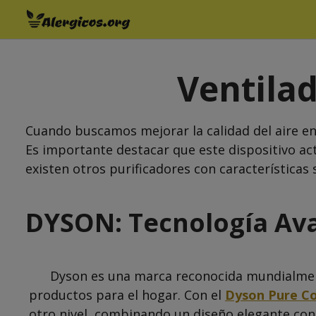
Saltar
al
contenido
Ventilad
Cuando buscamos mejorar la calidad del aire en
Es importante destacar que este dispositivo a
existen otros purificadores con características 
DYSON
: Tecnología Av
Dyson es una marca reconocida mundialment
productos para el hogar. Con el
Dyson Pure Co
otro nivel, combinando un diseño elegante con