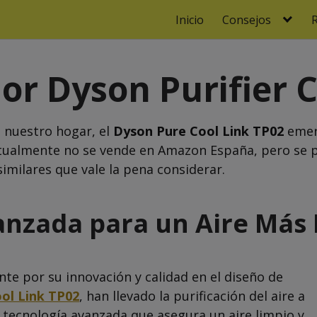
Inicio
Consejos
or Dyson Purifier 
 nuestro hogar, el
Dyson Pure Cool Link TP02
emer
ctualmente no se vende en Amazon España, pero se p
similares que vale la pena considerar.
anzada para un Aire Más
e por su innovación y calidad en el diseño de
ol Link TP02
, han llevado la purificación del aire a
 tecnología avanzada que asegura un aire limpio y