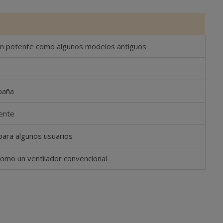
 tan potente como algunos modelos antiguos
paña
ente
para algunos usuarios
 como un ventilador convencional