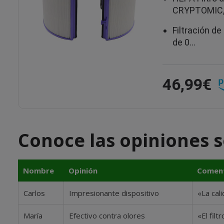
CRYPTOMIC,
Filtración d
de 0…
46,99€
Conoce las opiniones s
Nombre
Opinión
Coment
Carlos
Impresionante dispositivo
«La cal
María
Efectivo contra olores
«El fil