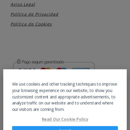
Aviso Legal
Política de Privacidad
Política de Cookies
We use cookies and other tracking techniques to improve
En calidad de Afiliados de Amazon, obtenemos
your browsing experience on our website, to show you
ingresos por las compras adscritas que
customized content and appropriate advertisements, to
cumplen los requisitos aplicables.
analyze traffic on our website and to understand where
our visitors are coming from.
Read Our Cookie Policy