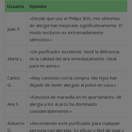
Usuario
Opinión
«Desde que uso el Philips 800, mis síntomas
de alergia han mejorado significativamente. El
Juan P.
modo nocturno es extremadamente
silencioso.»
«Un purificador excelente. Noté la diferencia
María L.
en la calidad del aire inmediatamente. Ideal
para mi asma.»
Carlos
«Muy contento con la compra. Mis hijos han
G.
dejado de tener alergias al polvo en casa.»
«Funciona de maravilla en mi apartamento. Mi
Ana S.
alergia a los ácaros ha disminuido
considerablemente.»
Roberto
«Recomiendo este purificador para cualquier
D.
persona con alergias. Es eficaz y fácil de usar.»