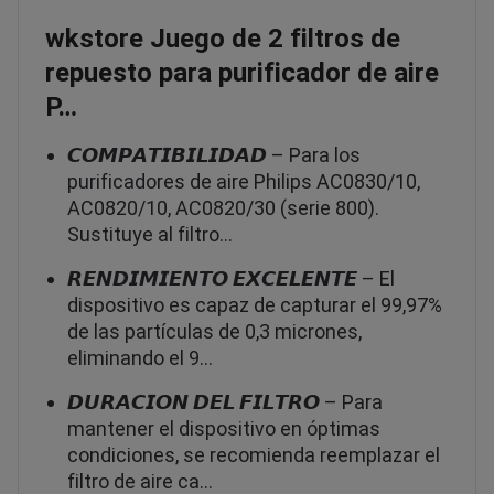
wkstore Juego de 2 filtros de
repuesto para purificador de aire
P…
𝘾𝙊𝙈𝙋𝘼𝙏𝙄𝘽𝙄𝙇𝙄𝘿𝘼𝘿 – Para los
purificadores de aire Philips AC0830/10,
AC0820/10, AC0820/30 (serie 800).
Sustituye al filtro…
𝙍𝙀𝙉𝘿𝙄𝙈𝙄𝙀𝙉𝙏𝙊 𝙀𝙓𝘾𝙀𝙇𝙀𝙉𝙏𝙀 – El
dispositivo es capaz de capturar el 99,97%
de las partículas de 0,3 micrones,
eliminando el 9…
𝘿𝙐𝙍𝘼𝘾𝙄𝙊𝙉 𝘿𝙀𝙇 𝙁𝙄𝙇𝙏𝙍𝙊 – Para
mantener el dispositivo en óptimas
condiciones, se recomienda reemplazar el
filtro de aire ca…