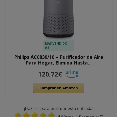
MÁS VENDIDO
#8
Philips AC0830/10 – Purificador de Aire
Para Hogar, Elimina Hasta…
120,72€
Comprar en Amazon
¡Haz clic para puntuar esta entrada!
(Votos:
1
Promedio:
5
)