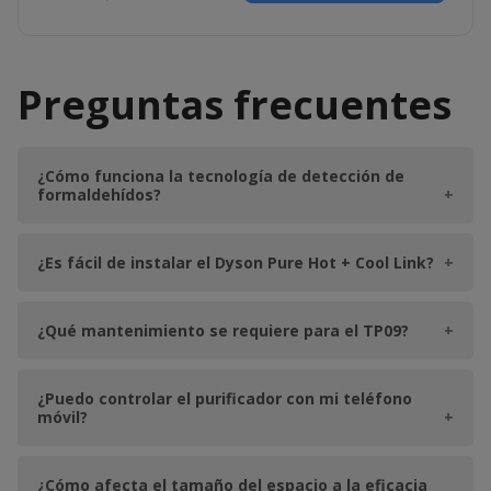
Preguntas frecuentes
¿Cómo funciona la tecnología de detección de
formaldehídos?
El TP09 utiliza sensores avanzados que
¿Es fácil de instalar el Dyson Pure Hot + Cool Link?
detectan automáticamente los niveles de
formaldehído, eliminándolos eficazmente
Sí, el dispositivo viene con instrucciones
del aire gracias a su sistema de filtrado.
¿Qué mantenimiento se requiere para el TP09?
detalladas y una guía en la aplicación Dyson
Link que facilita su configuración y uso
Principalmente, se recomienda cambiar el
inmediato.
¿Puedo controlar el purificador con mi teléfono
filtro HEPA cada 12 meses, además de
móvil?
realizar limpiezas periódicas de los
Sí, el TP09 se puede manejar remotamente
sensores para asegurar su óptimo
¿Cómo afecta el tamaño del espacio a la eficacia