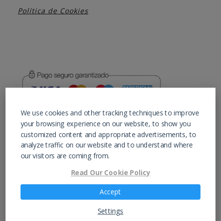
Política de Cookies
We use cookies and other tracking techniques to improve
En calidad de Afiliados de Amazon, obtenemos
your browsing experience on our website, to show you
ingresos por las compras adscritas que
customized content and appropriate advertisements, to
cumplen los requisitos aplicables.
analyze traffic on our website and to understand where
our visitors are coming from.
Read Our Cookie Policy
Accept
Alergicos.org
Settings