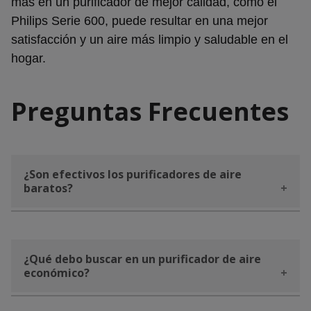
más en un purificador de mejor calidad, como el
Philips Serie 600, puede resultar en una mejor
satisfacción y un aire más limpio y saludable en el
hogar.
Preguntas Frecuentes
¿Son efectivos los purificadores de aire
baratos?
Los purificadores de aire baratos pueden ser
efectivos para mejorar la calidad del aire, pero
su rendimiento puede ser limitado en
¿Qué debo buscar en un purificador de aire
económico?
comparación con modelos de gama alta. Es
importante elegir uno con buenas
Busca purificadores que ofrezcan una buena