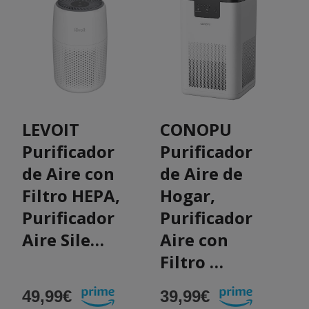
LEVOIT
CONOPU
Purificador
Purificador
P
de Aire con
de Aire de
d
Filtro HEPA,
Hogar,
H
Purificador
Purificador
P
Aire Sile…
Aire con
A
Filtro …
F
49,99€
39,99€
3