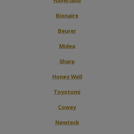
Haverland
Bionaire
Beurer
Midea
Sharp
Honey Well
Toyotomi
Coway
Newteck