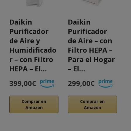
Daikin
Daikin
D
Purificador
Purificador
P
de Aire y
de Aire – con
d
Humidificado
Filtro HEPA –
F
r – con Filtro
Para el Hogar
P
HEPA – El…
– El…
–
399,00€
299,00€
2
Comprar en
Comprar en
Amazon
Amazon