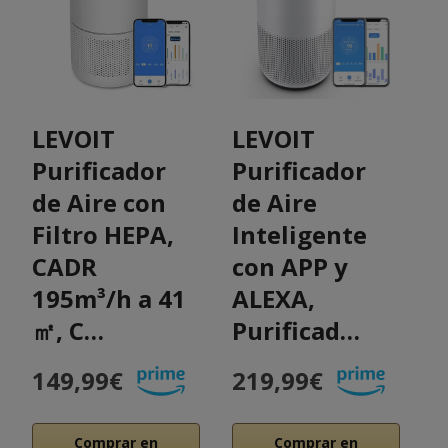
LEVOIT
LEVOIT
R
Purificador
Purificador
P
de Aire con
de Aire
P
Filtro HEPA,
Inteligente
P
CADR
con APP y
d
195m³/h a 41
ALEXA,
p
㎡, C…
Purificad…
n
149,99€
219,99€
2
Comprar en
Comprar en