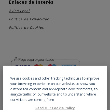
Enlaces de Interés
Aviso Legal
Política de Privacidad
Política de Cookies
We use cookies and other tracking techniques to improve
En calidad de Afiliados de Amazon, obtenemos
your browsing experience on our website, to show you
ingresos por las compras adscritas que
customized content and appropriate advertisements, to
cumplen los requisitos aplicables.
analyze traffic on our website and to understand where
our visitors are coming from.
Read Our Cookie Policy