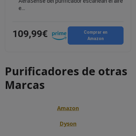
AeraSense del purificador escanean el aire
e…
109,99€
Comprar en
Amazon
Purificadores de otras
Marcas
Amazon
Dyson