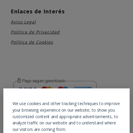
Enlaces de Interés
Aviso Legal
Política de Privacidad
Política de Cookies
We use cookies and other tracking techniques to improve
En calidad de Afiliados de Amazon, obtenemos
your browsing experience on our website, to show you
ingresos por las compras adscritas que
customized content and appropriate advertisements, to
cumplen los requisitos aplicables.
analyze traffic on our website and to understand where
our visitors are coming from.