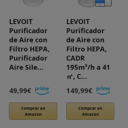
LEVOIT
LEVOIT
L
Purificador
Purificador
P
de Aire con
de Aire con
d
Filtro HEPA,
Filtro HEPA,
I
Purificador
CADR
c
Aire Sile…
195m³/h a 41
A
㎡, C…
P
49,99€
149,99€
2
Comprar en
Comprar en
Amazon
Amazon